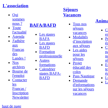
L'association
Séjours
Vacances
Qui
sommes
Anima
nous ?
Tous nos
BAFA/BAFD
Toute
séjours
C
l'actualité
vacances
Les stages
e
Agenda
Modalités
BAFA
P
J'adhère
d’inscription
Les stages
é
aux
aux séjours
BAFD
Ç
Francas
Les aides
Formation
p
des
pour les
professionnelle
n
Landes !
séjours
Autres
r
Nos
Projet
formations
E
archives
éducatif des
Calendrier
t
Bourse de
colos
stages BAFA-
é
l'emploi
Pass Nautique
BAFD
L
Contacter
Demande
L
les
d'informations
Francas /
sur les séjours
Inscription
vacances
Newsletter
haut de page